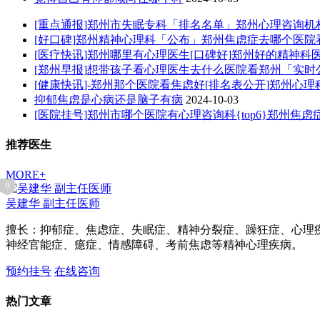
[重点通报]郑州市失眠专科「排名名单」郑州心理咨询机
[好口碑]郑州精神心理科「公布」郑州焦虑症去哪个医院
[医疗快讯]郑州哪里有心理医生[口碑好]郑州好的精神科
[郑州早报]想带孩子看心理医生去什么医院看郑州「实
[健康快讯]-郑州那个医院看焦虑好[排名表公开]郑州心
抑郁焦虑是心病还是脑子有病
2024-10-03
[医院挂号]郑州市哪个医院有心理咨询科{top6}郑州焦
推荐医生
MORE+
1
2
3
4
5
6
吴建华
副主任医师
擅长：抑郁症、焦虑症、失眠症、精神分裂症、躁狂症、心理
神经官能症、癔症、情感障碍、考前焦虑等精神心理疾病。
预约挂号
在线咨询
热门文章