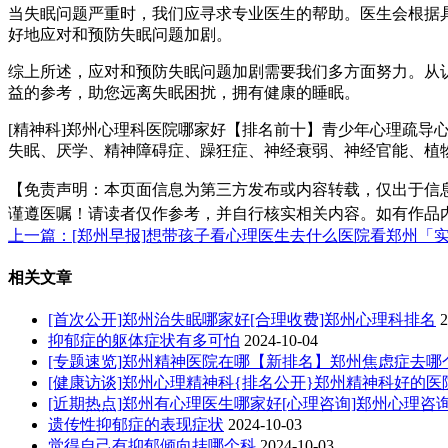
当失眠问题严重时，我们应寻求专业医生的帮助。医生会根据
好地应对和预防失眠问题加剧。
综上所述，应对和预防失眠问题加剧需要我们多方面努力。从
益的参考，助您远离失眠困扰，拥有健康的睡眠。
[精神科]郑州心理科医院哪家好【排名前十】青少年心理疏导
失眠、厌学、精神障碍症、躁狂症、神经衰弱、神经官能、植
【免责声明：本页面信息为第三方发布或内容转载，仅出于信
谨遵医嘱！请读者仅作参考，并自行核实相关内容。如有作品
上一篇：[郑州早报]想带孩子看心理医生去什么医院看郑州「
相关文章
[首次公开]郑州治失眠哪家好[合理收费]郑州心理科排名
2
抑郁症的躯体症状有多可怕
2024-10-04
[专题速览]郑州精神医院在哪【新排名】郑州焦虑症去哪
[健康访谈]郑州心理精神科{排名公开}郑州精神科好的医
[近期热点]郑州有心理医生哪家好[心理咨询]郑州心理咨
遗传性抑郁症的表现症状
2024-10-03
觉得自己有抑郁倾向挂哪个科
2024-10-03