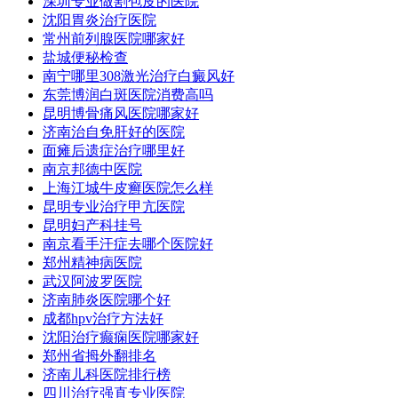
深圳专业做割包皮的医院
沈阳胃炎治疗医院
常州前列腺医院哪家好
盐城便秘检查
南宁哪里308激光治疗白癜风好
东莞博润白斑医院消费高吗
昆明博骨痛风医院哪家好
济南治自免肝好的医院
面瘫后遗症治疗哪里好
南京邦德中医院
上海江城牛皮癣医院怎么样
昆明专业治疗甲亢医院
昆明妇产科挂号
南京看手汗症去哪个医院好
郑州精神病医院
武汉阿波罗医院
济南肺炎医院哪个好
成都hpv治疗方法好
沈阳治疗癫痫医院哪家好
郑州省拇外翻排名
济南儿科医院排行榜
四川治疗强直专业医院