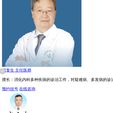
屈复生
主任医师
1
2
3
4
5
6
擅长：消化内科多种疾病的诊治工作，对疑难病、多发病的诊
预约挂号
在线咨询