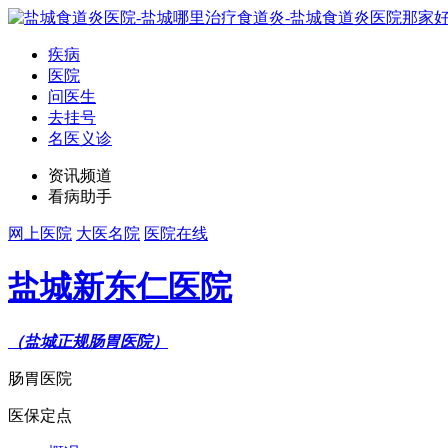
疾病
医院
问医生
去挂号
名医义诊
资讯频道
看病助手
网上医院
大医名院
医院在线
盐城新东仁医院
（盐城正规肠胃医院）
肠胃医院
医保定点