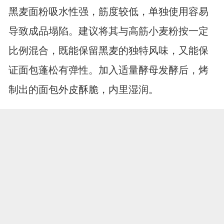
黑麦面粉吸水性强，筋度较低，单独使用容易
导致成品塌陷。建议将其与高筋小麦粉按一定
比例混合，既能保留黑麦的独特风味，又能保
证面包蓬松有弹性。加入适量酵母发酵后，烤
制出的面包外皮酥脆，内里湿润。
2、搭配早餐粥品
将少量黑麦面粉调入晨间的米粥或燕麦糊中，
搅拌均匀后煮沸，能显著提升早餐的营养密
度。这种做法操作简单，不需要复杂的烹饪技
巧，就能让单调的流食变得浓稠顺滑，提供持