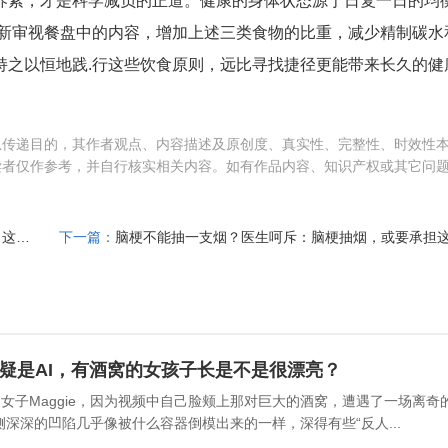
养素，才是科学减负的正道。健康的身体状态源于日复一日的均
重新审视餐盘中的内容，增加上述三类食物的比重，减少精制碳水
持之以恒地践.行这些饮食原则，远比寻找捷径更能带来长久的健
息传递目的，其作者观点、内容描述及原创度、真实性、完整性、时效性
读者仅作参考，并自行核实相关内容。如有作品内容、知识产权或其它问
有胃病，还能不能吃甜？研究发现：胃不舒服的人，这几物少碰
下一篇：
疑是AI，有酒窝的女孩子长是不是很漂亮？
女子Maggie，因为视频中自己脸颊上那对巨大的酒窝，遭遇了一场离奇的
侧深深的凹陷几乎像被什么容器倒模出来的一样，深得有些“反人...