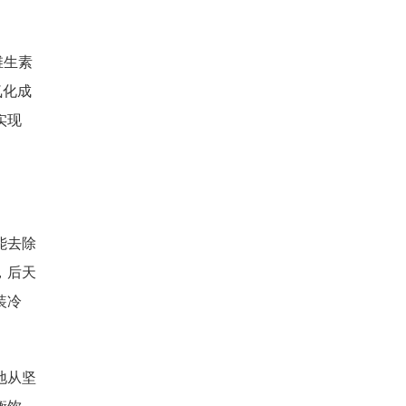
维生素
氧化成
实现
能去除
，后天
装冷
地从坚