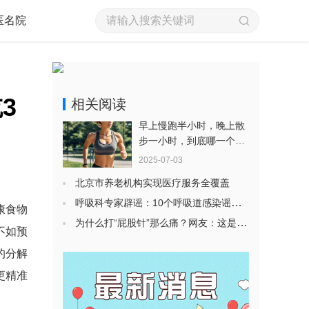
医名院
3
相关阅读
早上慢跑半小时，晚上散
步一小时，到底哪一个更
能帮助养生？
2025-07-03
北京市养老机构实现医疗服务全覆盖
呼吸科专家辟谣：10个呼吸道感染谣言别轻信
康食物
为什么打“屁股针”那么痛？网友：这是我的童年噩梦！
不如预
的分解
更精准