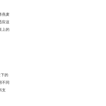
将燕麦
适应这
桌上的
量下的
用不同
料支