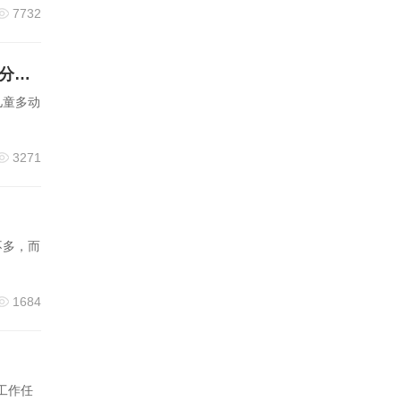
7732
传承五神辨证精髓 共筑儿童健康防线 —— 中国中医药研究促进会中医儿科医师分会 2026学术年会在京圆满召开
儿童多动
3271
不多，而
1684
工作任