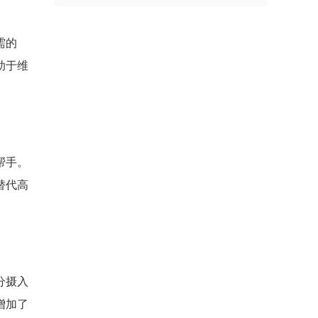
需的
助于维
帮手。
替代高
分摄入
增加了