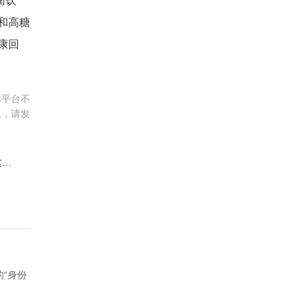
衡饮
和高糖
康回
本平台不
题，请发
脑梗不能抽一支烟？医生呵斥：脑梗抽烟，或要承担这几个后果
“身份