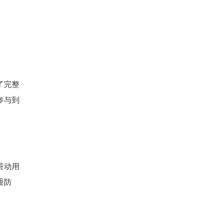
了完整
参与到
脏动用
重防