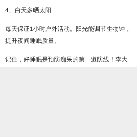
4、白天多晒太阳
每天保证1小时户外活动。阳光能调节生物钟，
提升夜间睡眠质量。
记住，好睡眠是预防痴呆的第一道防线！李大
爷坚持"2睡2不睡"原则半年，现在记性比儿子
展开全文
还好。从今晚开始，给自己定个睡眠计划吧，
毕竟脑子灵光的日子还长着呢！
打开APP，阅读更多精彩资讯
【免责声明：本页面信息为第三方发布或内容转载，仅出于信息传递目
的，其作者观点、内容描述及原创度、真实性、完整性、时效性本平台
不作任何保证或承诺，涉及用药、治疗等问题需谨遵医嘱！请读者仅作
参考，并自行核实相关内容。如有作品内容、知识产权或其它问题，请