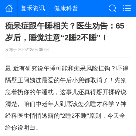
复禾资讯
健康科普
痴呆症跟午睡相关？医生劝告：65
岁后，睡觉注意“2睡2不睡”！
发布于 2025/12/05 06:03
最.近有研究说午睡可能和痴呆风险挂钩？吓得
隔壁王阿姨连最爱的午后小憩都取消了！先别
急着扔你的午睡枕，这事儿还真得掰开揉碎说
清楚。咱们中老年人到底该怎么睡才科学？神
经科医生悄悄透露的"2睡2不睡"原则，今天全
给你说明白。