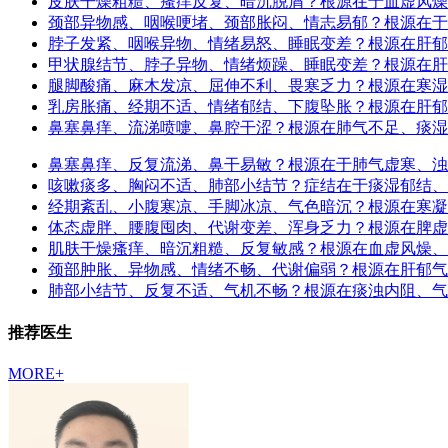
皮肤干燥粗糙、瘙痒反复、暗沉脱屑？根源在于血虚风燥
颈部异物感、咽喉哽堵、颈部胀闷、情志易郁？根源在于
脖子发紧、咽喉异物、情绪易怒、睡眠变差？根源在肝郁
甲状腺结节、脖子异物、情绪烦躁、睡眠变差？根源在肝
腿脚酸痛、麻木发凉、屈伸不利、畏寒乏力？根源在寒湿
乳房胀痛、经期不适、情绪郁结、下腹坠胀？根源在肝郁
鼻塞鼻痒、流涕喷嚏、鼻腔干涩？根源在肺气不足、痰湿
鼻塞鼻痒、反复流涕、鼻干易敏？根源在于肺气虚寒、浊
咳嗽痰多、胸闷不适、肺部小结节？症结在于痰湿郁结、
经期紊乱、小腹寒凉、手脚冰凉、气色暗沉？根源在寒凝
体态虚胖、腰腹囤肉、代谢变差、浑身乏力？根源在脾虚
肌肤干燥瘙痒、暗沉粗糙、反复敏感？根源在血虚风燥、
颈部肿胀、异物感、情绪不畅、代谢偏弱？根源在肝郁气
肺部小结节、反复不适、气机不畅？根源在痰浊内阻、气
推荐医生
MORE+