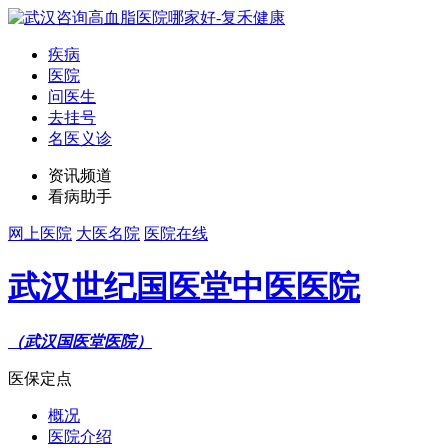
疾病
医院
问医生
去挂号
名医义诊
资讯频道
看病助手
网上医院
大医名院
医院在线
武汉世纪国医堂中医医院
（武汉国医堂医院）
医保定点
概况
医院介绍