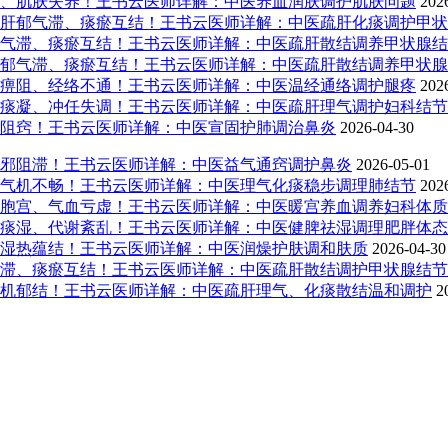
、肌肤失养！王书云医师详解：中医养血润肤调护肌肤问题
202
肝郁气滞、痰瘀互结！王书云医师详解：中医疏肝化痰调护甲状
气滞、痰瘀互结！王书云医师详解：中医疏肝散结调养甲状腺结
郁气滞、痰瘀互结！王书云医师详解：中医疏肝散结调养甲状腺
痹阻、经络不通！王书云医师详解：中医温经通络调护腿疼
202
痰凝、冲任失调！王书云医师详解：中医疏肝理气调护妇科结节
阻窍！王书云医师详解：中医宣固护肺调治鼻炎
2026-04-30
邪阻滞！王书云医师详解：中医益气通窍调护鼻炎
2026-05-01
气机不畅！王书云医师详解：中医理气化痰稳步调理肺结节
202
胞宫、气血亏虚！王书云医师详解：中医暖宫养血调养妇科体质
痰湿、代谢紊乱！王书云医师详解：中医健脾祛湿调理肥胖体态
湿热蕴结！王书云医师详解：中医润燥护肤调和肤质
2026-04-30
滞、痰瘀互结！王书云医师详解：中医疏肝散结调护甲状腺结节
机郁结！王书云医师详解：中医疏肝理气、化痰散结温和调护
2